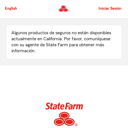
Pasar
al
English
Iniciar Sesión
contenido
principal
Comienzo
del
Algunos productos de seguros no están disponibles
contenido
actualmente en California. Por favor, comuníquese
principal
con su agente de State Farm para obtener más
información.