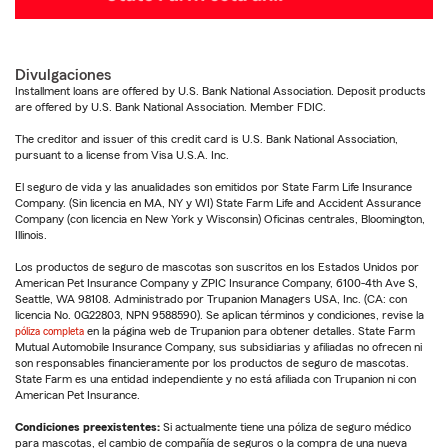
Divulgaciones
Installment loans are offered by U.S. Bank National Association. Deposit products
are offered by U.S. Bank National Association. Member FDIC.
The creditor and issuer of this credit card is U.S. Bank National Association,
pursuant to a license from Visa U.S.A. Inc.
El seguro de vida y las anualidades son emitidos por State Farm Life Insurance
Company. (Sin licencia en MA, NY y WI) State Farm Life and Accident Assurance
Company (con licencia en New York y Wisconsin) Oficinas centrales, Bloomington,
Illinois.
Los productos de seguro de mascotas son suscritos en los Estados Unidos por
American Pet Insurance Company y ZPIC Insurance Company, 6100-4th Ave S,
Seattle, WA 98108. Administrado por Trupanion Managers USA, Inc. (CA: con
licencia No. 0G22803, NPN 9588590). Se aplican términos y condiciones, revise la
póliza completa
en la página web de Trupanion para obtener detalles. State Farm
Mutual Automobile Insurance Company, sus subsidiarias y afiliadas no ofrecen ni
son responsables financieramente por los productos de seguro de mascotas.
State Farm es una entidad independiente y no está afiliada con Trupanion ni con
American Pet Insurance.
Condiciones preexistentes:
Si actualmente tiene una póliza de seguro médico
para mascotas, el cambio de compañía de seguros o la compra de una nueva