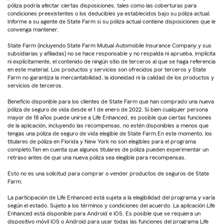
póliza podría afectar ciertas disposiciones, tales como las coberturas para
condiciones preexistentes o los deducibles ya establecidos bajo su póliza actual.
Informe a su agente de State Farm si su póliza actual contiene disposiciones que le
convenga mantener.
State Farm (incluyendo State Farm Mutual Automobile Insurance Company y sus
subsidiarias y afiliadas) no se hace responsable y no respalda ni aprueba, implícita
ni explícitamente, el contenido de ningún sitio de terceros al que se haga referencia
en este material. Los productos y servicios son ofrecidos por terceros y State
Farm no garantiza la mercantabilidad, la idoneidad ni la calidad de los productos y
servicios de terceros.
Beneficio disponible para los clientes de State Farm que han comprado una nueva
póliza de seguro de vida desde el 1 de enero de 2022. Si bien cualquier persona
mayor de 18 años puede unirse a Life Enhanced, es posible que ciertas funciones
de la aplicación, incluyendo las recompensas, no estén disponibles a menos que
tengas una póliza de seguro de vida elegible de State Farm.En este momento, los
titulares de póliza en Florida y New York no son elegibles para el programa
completo.Ten en cuenta que algunos titulares de póliza pueden experimentar un
retraso antes de que una nueva póliza sea elegible para recompensas.
Esto no es una solicitud para comprar o vender productos de seguros de State
Farm.
La participación de Life Enhanced está sujeta a la elegibilidad del programa y varía
según el estado. Sujeto a los términos y condiciones del acuerdo. La aplicación Life
Enhanced está disponible para Android e iOS. Es posible que se requiera un
dispositivo móvil iOS o Android para usar todas las funciones del programa Life