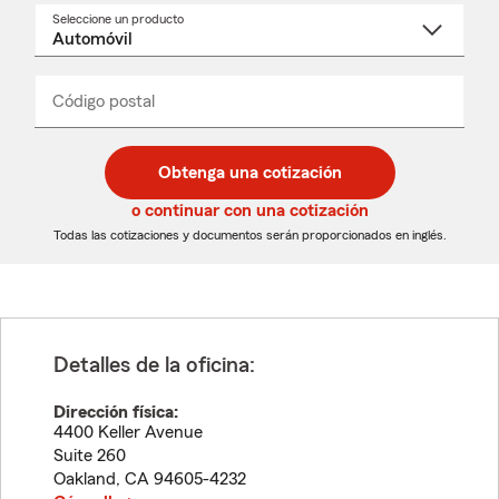
Seleccione un producto
Seleccione
un
nombre
de
producto
del
Código postal
Ingresa
Ingresa
_____
menú
un
un
desplegable
código
código
postal
postal
Obtenga una cotización
de
de
5
5
o continuar con una cotización
dígitos
dígitos
Todas las cotizaciones y documentos serán proporcionados en inglés.
Detalles de la oficina:
Dirección física:
4400 Keller Avenue
Suite 260
Oakland
,
CA
94605-4232